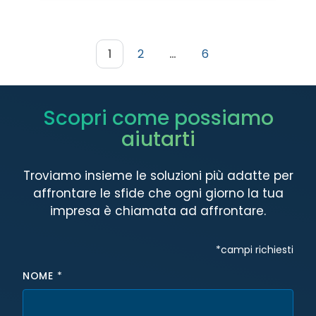
1
2
…
6
Scopri come possiamo
aiutarti
Troviamo insieme le soluzioni più adatte per
affrontare le sfide che ogni giorno la tua
impresa è chiamata ad affrontare.
Hidden fields
*campi richiesti
NOME
*