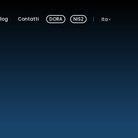
Lingua del sito:
Ita
Blog
Contatti
DORA
NIS2