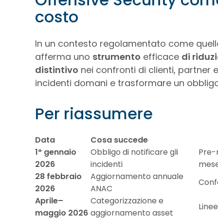
costo
In un contesto regolamentato come quello i
afferma uno
strumento
efficace
di riduz
distintivo
nei confronti di clienti, partner
incidenti domani e trasformare un obblig
Per riassumere
Data
Cosa succede
1° gennaio
Obbligo di notificare gli
Pre-n
2026
incidenti
mes
28 febbraio
Aggiornamento annuale
Confe
2026
ANAC
Aprile–
Categorizzazione e
Linee
maggio 2026
aggiornamento asset