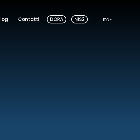
Lingua del sito:
Ita
Blog
Contatti
DORA
NIS2