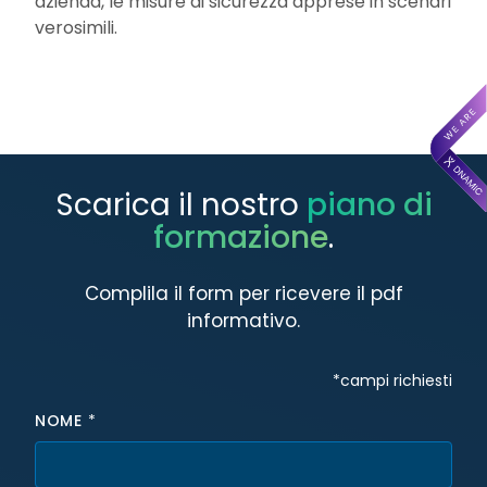
azienda, le misure di sicurezza apprese in scenari
verosimili.
Scarica il nostro
piano di
formazione
.
Complila il form per ricevere il pdf
informativo.
Hidden fields
*campi richiesti
NOME
*